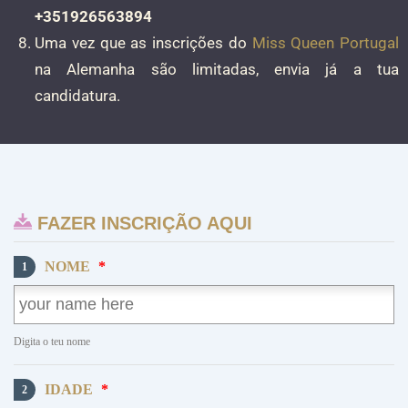
+351926563894
Uma vez que as inscrições do
Miss Queen Portugal
na Alemanha são limitadas, envia já a tua
candidatura.
FAZER INSCRIÇÃO AQUI
NOME
*
1
Digita o teu nome
IDADE
*
2