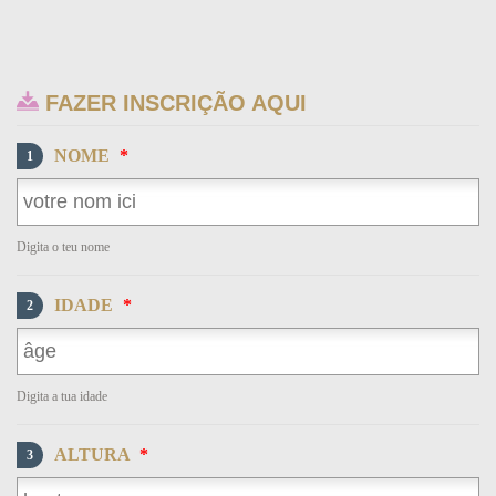
FAZER INSCRIÇÃO AQUI
NOME
*
1
Digita o teu nome
IDADE
*
2
Digita a tua idade
ALTURA
*
3