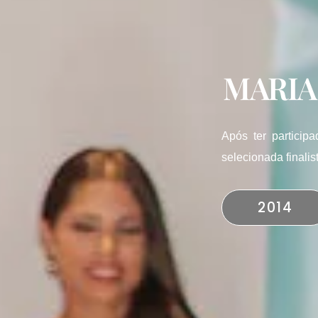
MARIA
Após ter particip
selecionada finali
2014