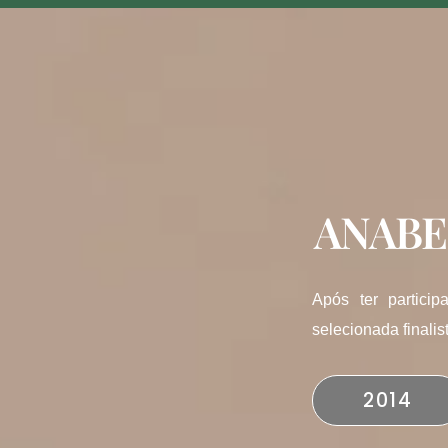
ANABE
Após ter partici
selecionada finali
2014