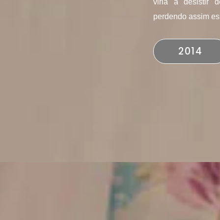
viria a desistir
perdendo assim es
2014