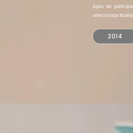
Após ter particip
selecionada finali
2014