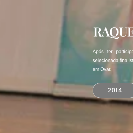
RAQUE
Após ter partici
selecionada finali
em Ovar.
2014