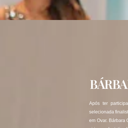
BÁRBA
Após ter partici
selecionada finali
em Ovar. Bárbara 