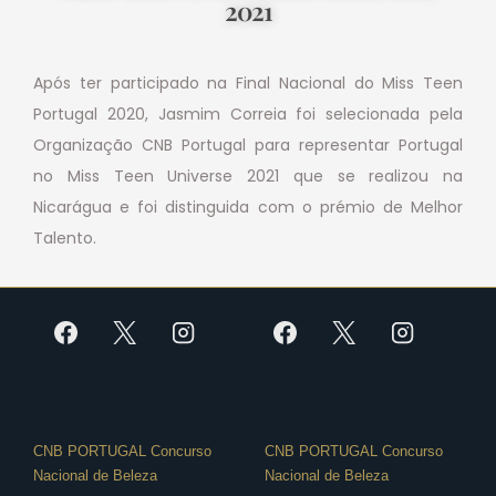
2021
Após ter participado na Final Nacional do Miss Teen
Portugal 2020, Jasmim Correia foi selecionada pela
Organização CNB Portugal para representar Portugal
no Miss Teen Universe 2021 que se realizou na
Nicarágua e foi distinguida com o prémio de Melhor
Talento.
CNB PORTUGAL Concurso
CNB PORTUGAL Concurso
Nacional de Beleza
Nacional de Beleza