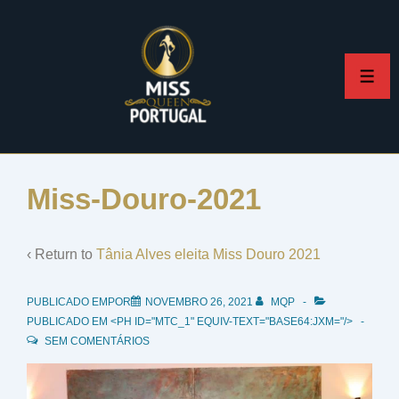
↓
Skip
to
ME
Main
Content
Miss-Douro-2021
‹ Return to
Tânia Alves eleita Miss Douro 2021
PUBLICADO EMPOR
NOVEMBRO 26, 2021
MQP
PUBLICADO EM <PH ID="MTC_1" EQUIV-TEXT="BASE64:JXM="/>
SEM COMENTÁRIOS