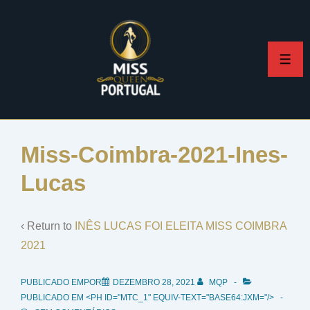
↓
Skip
to
ME
Main
Content
Miss-Coimbra-2021-Ines-
Lucas
‹ Return to
INÊS LUCAS FOI ELEITA MISS COIMBRA
2021
PUBLICADO EMPOR
DEZEMBRO 28, 2021
MQP
PUBLICADO EM <PH ID="MTC_1" EQUIV-TEXT="BASE64:JXM="/>