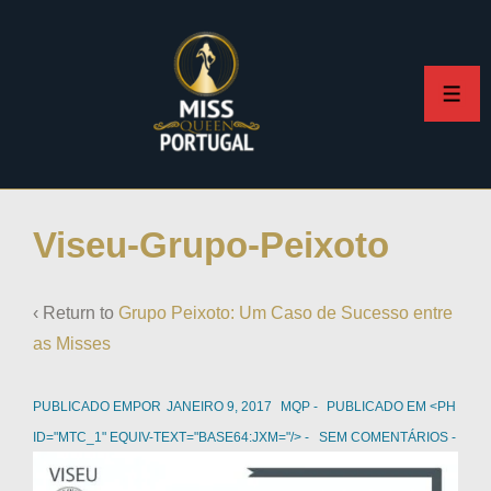
Viseu-Grupo-Peixoto
‹ Return to
Grupo Peixoto: Um Caso de Sucesso entre
as Misses
PUBLICADO EMPOR
JANEIRO 9, 2017
MQP
PUBLICADO EM <PH
ID="MTC_1" EQUIV-TEXT="BASE64:JXM="/>
SEM COMENTÁRIOS