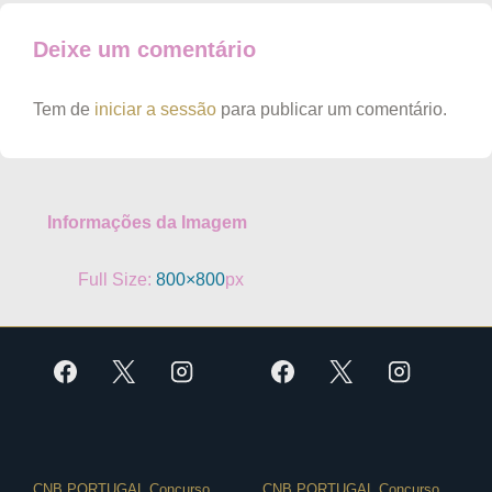
Deixe um comentário
Tem de
iniciar a sessão
para publicar um comentário.
Informações da Imagem
Full Size:
800×800
px
CNB PORTUGAL Concurso
CNB PORTUGAL Concurso