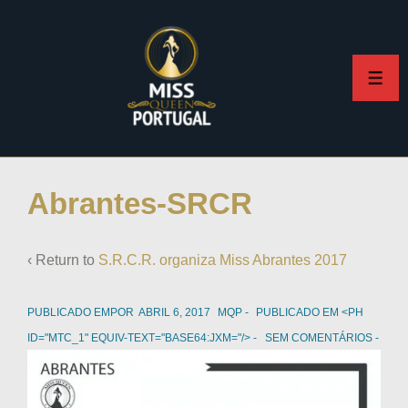
Abrantes-SRCR
‹ Return to
S.R.C.R. organiza Miss Abrantes 2017
PUBLICADO EMPOR
ABRIL 6, 2017
MQP
PUBLICADO EM <PH
ID="MTC_1" EQUIV-TEXT="BASE64:JXM="/>
SEM COMENTÁRIOS