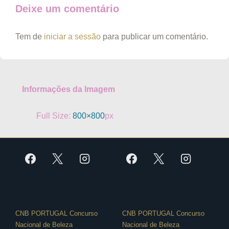
Deixe um comentário
Tem de
iniciar a sessão
para publicar um comentário.
Informações da Imagem
Full Size:
800×800
px
CNB PORTUGAL Concurso
CNB PORTUGAL Concurso
Nacional de Beleza
Nacional de Beleza