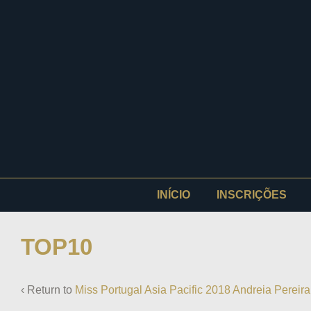
INÍCIO
INSCRIÇÕES
TOP10
‹ Return to
Miss Portugal Asia Pacific 2018 Andreia Pereir