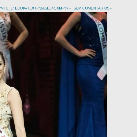
"MTC_1" EQUIV-TEXT="BASE64:JXM="/>
SEM COMENTÁRIOS