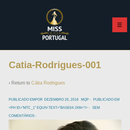
Catia-Rodrigues-001
‹ Return to
Cátia Rodrigues
PUBLICADO EMPOR
DEZEMBRO 26, 2016
MQP
PUBLICADO EM
<PH ID="MTC_1" EQUIV-TEXT="BASE64:JXM="/>
SEM
COMENTÁRIOS