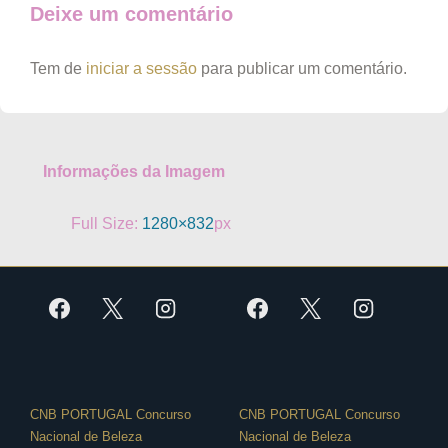
Deixe um comentário
Tem de
iniciar a sessão
para publicar um comentário.
Informações da Imagem
Full Size:
1280×832
px
CNB PORTUGAL Concurso
CNB PORTUGAL Concurso
Nacional de Beleza
Nacional de Beleza