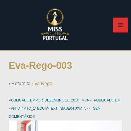
Eva-Rego-003
‹ Return to
Eva Rego
PUBLICADO EMPOR
DEZEMBRO 26, 2016
MQP
PUBLICADO EM
<PH ID="MTC_1" EQUIV-TEXT="BASE64:JXM="/>
SEM
COMENTÁRIOS