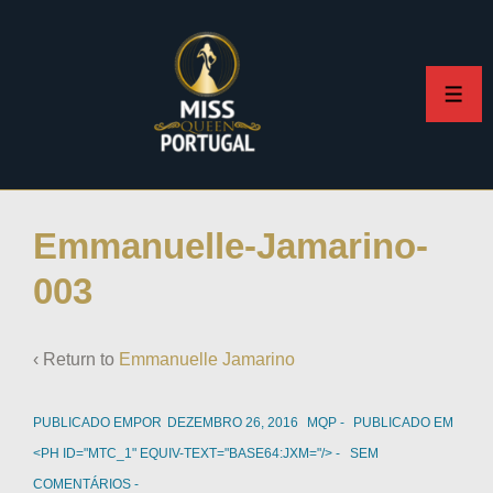
Emmanuelle-Jamarino-
003
‹ Return to
Emmanuelle Jamarino
PUBLICADO EMPOR
DEZEMBRO 26, 2016
MQP
PUBLICADO EM
<PH ID="MTC_1" EQUIV-TEXT="BASE64:JXM="/>
SEM
COMENTÁRIOS