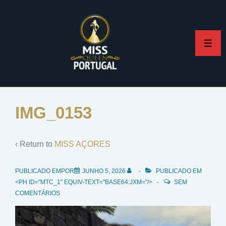
↓
Skip
to
ME
Main
Content
IMG_0153
‹ Return to
MISS AÇORES
PUBLICADO EMPOR
JUNHO 5, 2026
PUBLICADO EM
<PH ID="MTC_1" EQUIV-TEXT="BASE64:JXM="/>
SEM
COMENTÁRIOS