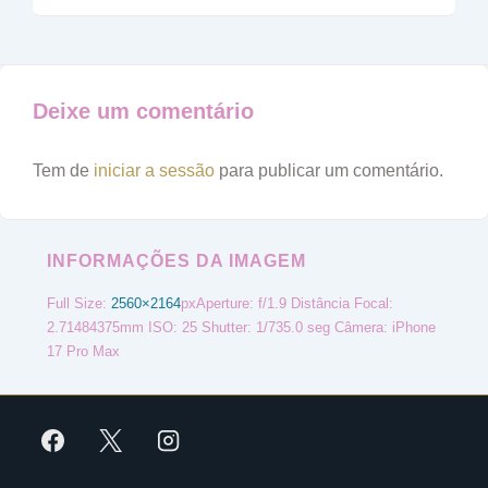
Deixe um comentário
Tem de
iniciar a sessão
para publicar um comentário.
INFORMAÇÕES DA IMAGEM
Full Size:
2560×2164
px
Aperture: f/1.9
Distância Focal:
2.71484375mm
ISO: 25
Shutter: 1/735.0 seg
Câmera: iPhone
17 Pro Max