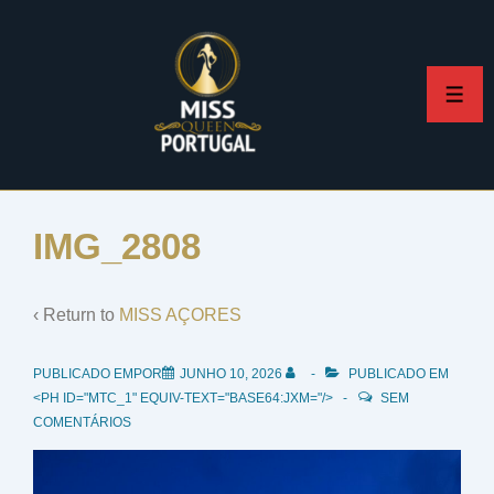
↓
Skip
to
ME
Main
Content
IMG_2808
‹ Return to
MISS AÇORES
PUBLICADO EMPOR
JUNHO 10, 2026
PUBLICADO EM
<PH ID="MTC_1" EQUIV-TEXT="BASE64:JXM="/>
SEM
COMENTÁRIOS