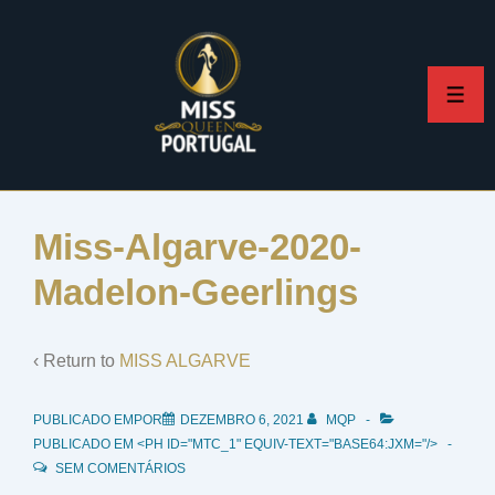
↓
Skip
to
ME
Main
Content
Miss-Algarve-2020-
Madelon-Geerlings
‹ Return to
MISS ALGARVE
PUBLICADO EMPOR
DEZEMBRO 6, 2021
MQP
PUBLICADO EM <PH ID="MTC_1" EQUIV-TEXT="BASE64:JXM="/>
SEM COMENTÁRIOS