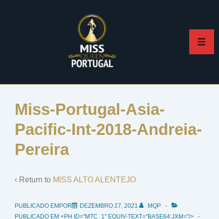
↓
Skip
to
ME
Main
Content
Miss-Portugal-Asia-
Pacific-Int-2018-Andreia-
Pereira
‹ Return to
MISS ALTO ALENTEJO
PUBLICADO EMPOR
DEZEMBRO 27, 2021
MQP
PUBLICADO EM <PH ID="MTC_1" EQUIV-TEXT="BASE64:JXM="/>