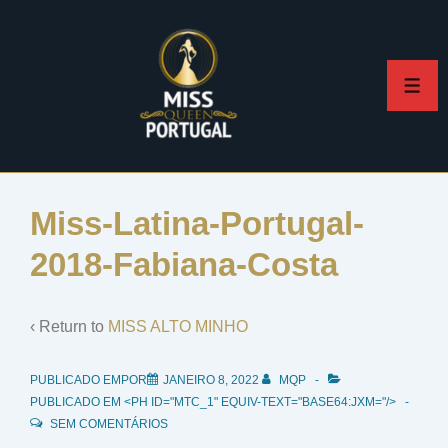
↓
Skip
to
ME
Main
Content
Miss-Latina-Portugal-
2018-Fabiana-Costa
‹ Return to
MISS ALTO MINHO
PUBLICADO EMPOR
JANEIRO 8, 2022
MQP
PUBLICADO EM <PH ID="MTC_1" EQUIV-TEXT="BASE64:JXM="/>
SEM COMENTÁRIOS