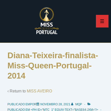
↓
Skip
to
ME
Main
Content
Diana-Teixeira-finalista-
Miss-Queen-Portugal-
2014
‹ Return to
MISS AVEIRO
PUBLICADO EMPOR
NOVEMBRO 28, 2021
MQP
PUBLICADO EM <PH ID="MTC_1" EQUIV-TEXT="BASE64:JXM="/>