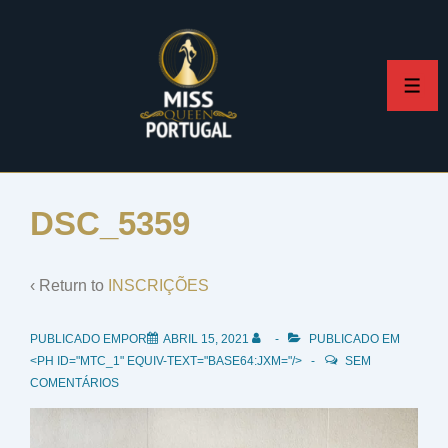
↓
Skip
to
ME
Main
Content
DSC_5359
‹ Return to
INSCRIÇÕES
PUBLICADO EMPOR
ABRIL 15, 2021
PUBLICADO EM
<PH ID="MTC_1" EQUIV-TEXT="BASE64:JXM="/>
SEM
COMENTÁRIOS