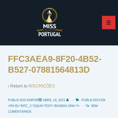
↓
Skip
to
ME
Main
Content
FFC3AEA9-8F20-4B52-
B527-07881564813D
‹ Return to
INSCRIÇÕES
PUBLICADO EMPOR
ABRIL 18, 2021
PUBLICADO EM
<PH ID="MTC_1" EQUIV-TEXT="BASE64:JXM="/>
SEM
COMENTÁRIOS