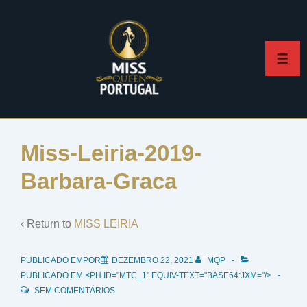
↓
Skip
to
ME
Main
Content
Miss-Leiria-2019-
Barbara-Graca
‹ Return to
MISS LEIRIA
PUBLICADO EMPOR
DEZEMBRO 22, 2021
MQP
PUBLICADO EM <PH ID="MTC_1" EQUIV-TEXT="BASE64:JXM="/>
SEM COMENTÁRIOS