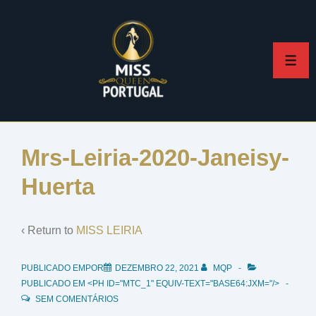
↓
Skip
to
ME
Main
Content
Mrs-Leiria-2020-Janeisy-
Huerta
‹ Return to
MISS LEIRIA
PUBLICADO EMPOR
DEZEMBRO 22, 2021
MQP
PUBLICADO EM <PH ID="MTC_1" EQUIV-TEXT="BASE64:JXM="/>
SEM COMENTÁRIOS