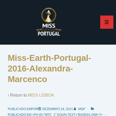
↓
Skip
to
ME
Main
Content
Miss-Earth-Portugal-
2016-Alexandra-
Marcenco
‹ Return to
MISS LISBOA
PUBLICADO EMPOR
DEZEMBRO 18, 2021
MQP
PUBLICADO EM <PH ID="MTC_1" EQUIV-TEXT="BASE64:JXM="/>