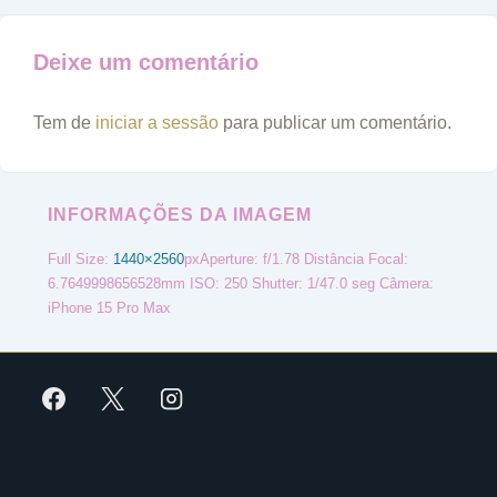
Deixe um comentário
Tem de
iniciar a sessão
para publicar um comentário.
INFORMAÇÕES DA IMAGEM
Full Size:
1440×2560
px
Aperture: f/1.78
Distância Focal:
6.7649998656528mm
ISO: 250
Shutter: 1/47.0 seg
Câmera:
iPhone 15 Pro Max