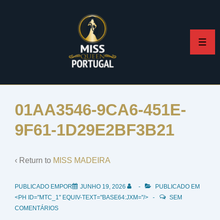
↓
Skip
to
ME
Main
Content
01AA3546-9CA6-451E-
9F61-1D29E2BF3B21
‹ Return to
MISS MADEIRA
PUBLICADO EMPOR
JUNHO 19, 2026
PUBLICADO EM
<PH ID="MTC_1" EQUIV-TEXT="BASE64:JXM="/>
SEM
COMENTÁRIOS