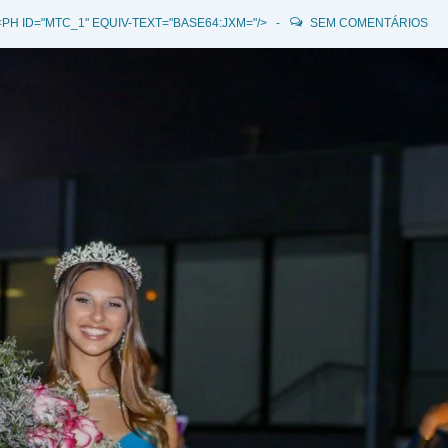
PH ID="MTC_1" EQUIV-TEXT="BASE64:JXM="/>
SEM COMENTÁRIOS