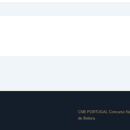
Menu
CNB PORTUGAL Concurso Na
de Beleza
do