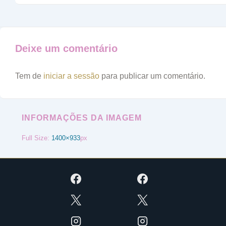
Deixe um comentário
Tem de
iniciar a sessão
para publicar um comentário.
INFORMAÇÕES DA IMAGEM
Full Size:
1400×933
px