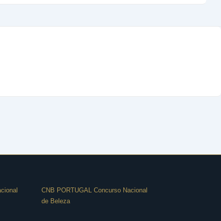
Menu
cional
CNB PORTUGAL Concurso Nacional
de Beleza
do