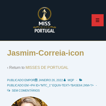
↓
Skip
to
ME
Main
Content
Jasmim-Correia-icon
‹ Return to
MISSES DE PORTUGAL
PUBLICADO EMPOR
JANEIRO 26, 2022
MQP
PUBLICADO EM <PH ID="MTC_1" EQUIV-TEXT="BASE64:JXM="/>
SEM COMENTÁRIOS