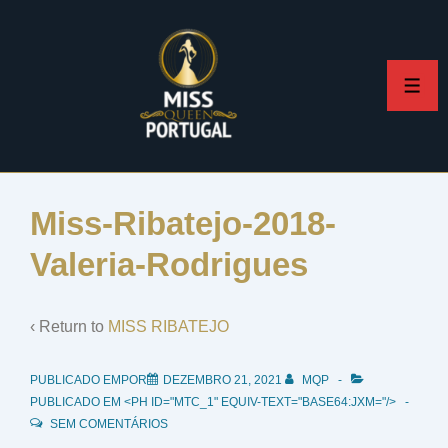
↓
Skip
to
ME
Main
Content
Miss-Ribatejo-2018-
Valeria-Rodrigues
‹ Return to
MISS RIBATEJO
PUBLICADO EMPOR
DEZEMBRO 21, 2021
MQP
PUBLICADO EM <PH ID="MTC_1" EQUIV-TEXT="BASE64:JXM="/>
SEM COMENTÁRIOS