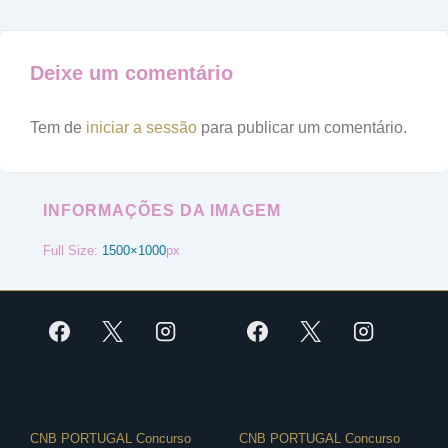
Deixe um comentário
Tem de
iniciar a sessão
para publicar um comentário.
INFORMAÇÕES DA IMAGEM
Full Size:
1500×1000
px
Menu
Menu
CNB PORTUGAL Concurso
CNB PORTUGAL Concurso