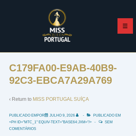
↓
Skip
to
ME
Main
Content
C179FA00-E9AB-40B9-
92C3-EBCA7A29A769
‹ Return to
MISS PORTUGAL SUÍÇA
PUBLICADO EMPOR
JULHO 9, 2026
PUBLICADO EM
<PH ID="MTC_1" EQUIV-TEXT="BASE64:JXM="/>
SEM
COMENTÁRIOS