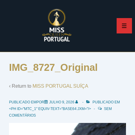
↓
Skip
to
ME
Main
Content
IMG_8727_Original
‹ Return to
MISS PORTUGAL SUÍÇA
PUBLICADO EMPOR
JULHO 9, 2026
PUBLICADO EM
<PH ID="MTC_1" EQUIV-TEXT="BASE64:JXM="/>
SEM
COMENTÁRIOS