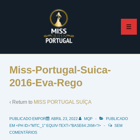
↓
Skip
to
ME
Main
Content
Miss-Portugal-Suica-
2016-Eva-Rego
‹ Return to
MISS PORTUGAL SUÍÇA
PUBLICADO EMPOR
ABRIL 23, 2022
MQP
PUBLICADO
EM <PH ID="MTC_1" EQUIV-TEXT="BASE64:JXM="/>
SEM
COMENTÁRIOS