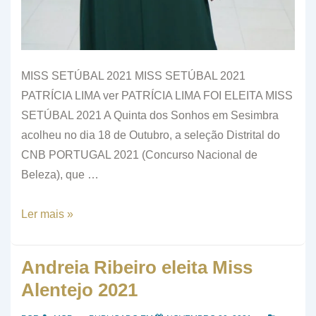
MISS SETÚBAL 2021 MISS SETÚBAL 2021
PATRÍCIA LIMA ver PATRÍCIA LIMA FOI ELEITA MISS
SETÚBAL 2021 A Quinta dos Sonhos em Sesimbra
acolheu no dia 18 de Outubro, a seleção Distrital do
CNB PORTUGAL 2021 (Concurso Nacional de
Beleza), que …
Patrícia
Ler mais »
Lima
eleita
Andreia Ribeiro eleita Miss
Miss
Alentejo 2021
Setúbal
2021