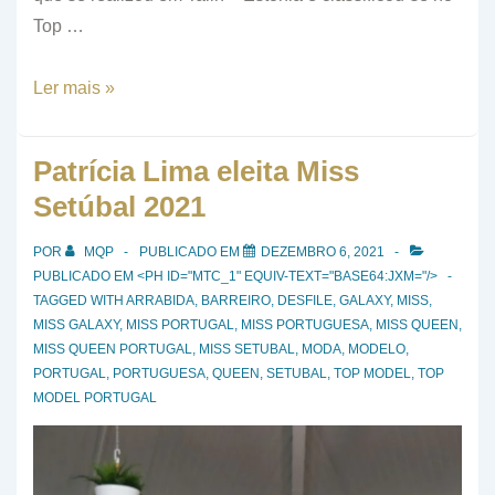
Top …
Mrs
Ler mais »
Portugal
eleita
Patrícia Lima eleita Miss
Mrs
Setúbal 2021
Europe
2021
POR
MQP
PUBLICADO EM
DEZEMBRO 6, 2021
4th
PUBLICADO EM <PH ID="MTC_1" EQUIV-TEXT="BASE64:JXM="/>
TAGGED WITH
ARRABIDA
,
BARREIRO
,
DESFILE
,
GALAXY
,
MISS
,
Runner
MISS GALAXY
,
MISS PORTUGAL
,
MISS PORTUGUESA
,
MISS QUEEN
,
Up
MISS QUEEN PORTUGAL
,
MISS SETUBAL
,
MODA
,
MODELO
,
PORTUGAL
,
PORTUGUESA
,
QUEEN
,
SETUBAL
,
TOP MODEL
,
TOP
MODEL PORTUGAL