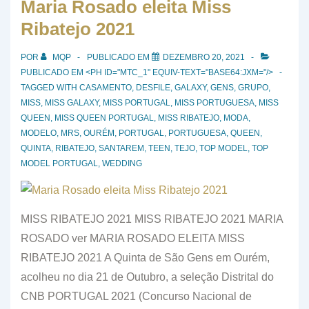
Maria Rosado eleita Miss
Miss
Ribatejo 2021
Leiria
2021
POR
MQP
PUBLICADO EM
DEZEMBRO 20, 2021
PUBLICADO EM <PH ID="MTC_1" EQUIV-TEXT="BASE64:JXM="/>
TAGGED WITH
CASAMENTO
,
DESFILE
,
GALAXY
,
GENS
,
GRUPO
,
MISS
,
MISS GALAXY
,
MISS PORTUGAL
,
MISS PORTUGUESA
,
MISS
QUEEN
,
MISS QUEEN PORTUGAL
,
MISS RIBATEJO
,
MODA
,
MODELO
,
MRS
,
OURÉM
,
PORTUGAL
,
PORTUGUESA
,
QUEEN
,
QUINTA
,
RIBATEJO
,
SANTAREM
,
TEEN
,
TEJO
,
TOP MODEL
,
TOP
MODEL PORTUGAL
,
WEDDING
MISS RIBATEJO 2021 MISS RIBATEJO 2021 MARIA
ROSADO ver MARIA ROSADO ELEITA MISS
RIBATEJO 2021 A Quinta de São Gens em Ourém,
acolheu no dia 21 de Outubro, a seleção Distrital do
CNB PORTUGAL 2021 (Concurso Nacional de