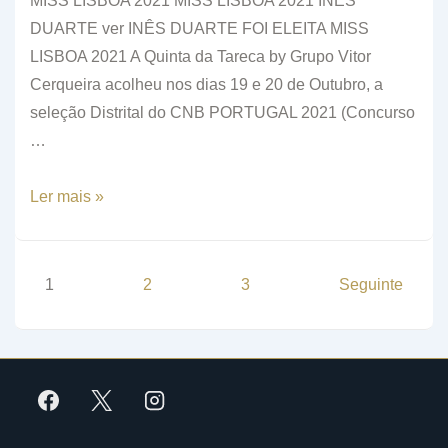
MISS LISBOA 2021 MISS LISBOA 2021 INÊS
DUARTE ver INÊS DUARTE FOI ELEITA MISS
LISBOA 2021 A Quinta da Tareca by Grupo Vitor
Cerqueira acolheu nos dias 19 e 20 de Outubro, a
seleção Distrital do CNB PORTUGAL 2021 (Concurso
…
INÊS
Ler mais »
DUARTE
ELEITA
MISS
Paginação
1
2
3
Seguinte
LISBOA
dos
2021
conteúdos