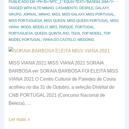
anos
PUBLICADO EM <PH ID="MTC_1" EQUIV-TEXT="BASE64:JXM="/>
TAGGED WITH
ALTO MINHO
,
CASAMENTO
,
DESFILE
,
GALAXY
,
GRUPO
,
JORNAL
,
MINHO
,
MISS
,
MISS GALAXY
,
MISS PORTUGAL
,
MISS PORTUGUESA
,
MISS QUEEN
,
MISS QUEEN PORTUGAL
,
MISS
VIANA
,
MODA
,
MODELO
,
MRS
,
PARQUE
,
PORTUGAL
,
PORTUGUESA
,
QUEEN
,
QUINTA
,
RIO
,
TEEN
,
TOP MODEL
,
TOP
MODEL PORTUGAL
,
VIANA DO CASTELO
,
WEDDING
MISS VIANA 2021 MISS VIANA 2021 SORAIA
BARBOSA ver SORAIA BARBOSA FOI ELEITA MISS
VIANA 2021 O Centro Cultural de Paredes de Coura
acolheu no dia 31 de Outubro, a seleção Distrital do
CNB PORTUGAL 2021 (Concurso Nacional de
Beleza), …
SORAIA
Ler mais »
BARBOSA