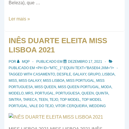
Beleza), que …
Maria
Ler mais »
Rosado
eleita
INÊS DUARTE ELEITA MISS
Miss
LISBOA 2021
Ribatejo
2021
POR
MQP
PUBLICADO EM
DEZEMBRO 17, 2021
PUBLICADO EM <PH ID="MTC_1" EQUIV-TEXT="BASE64:JXM="/>
TAGGED WITH
CASAMENTO
,
DESFILE
,
GALAXY
,
GRUPO
,
LISBOA
,
MISS
,
MISS GALAXY
,
MISS LISBOA
,
MISS PORTUGAL
,
MISS
PORTUGUESA
,
MISS QUEEN
,
MISS QUEEN PORTUGAL
,
MODA
,
MODELO
,
MRS
,
PORTUGAL
,
PORTUGUESA
,
QUEEN
,
QUINTA
,
SINTRA
,
TARECA
,
TEEN
,
TEJO
,
TOP MODEL
,
TOP MODEL
PORTUGAL
,
VALE DO TEJO
,
VITOR CERQUEIRA
,
WEDDING