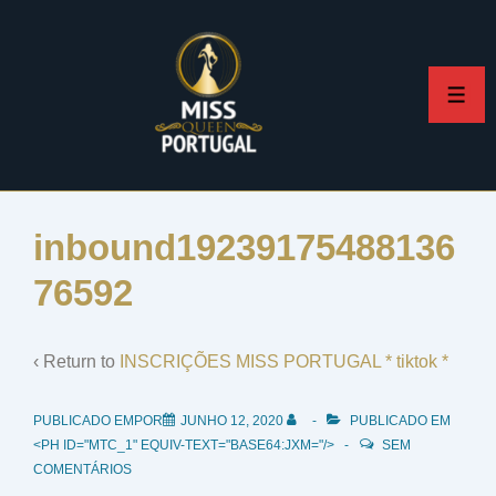
↓
Skip
to
ME
Main
Content
inbound19239175488136
76592
‹ Return to
INSCRIÇÕES MISS PORTUGAL * tiktok *
PUBLICADO EMPOR
JUNHO 12, 2020
PUBLICADO EM
<PH ID="MTC_1" EQUIV-TEXT="BASE64:JXM="/>
SEM
COMENTÁRIOS