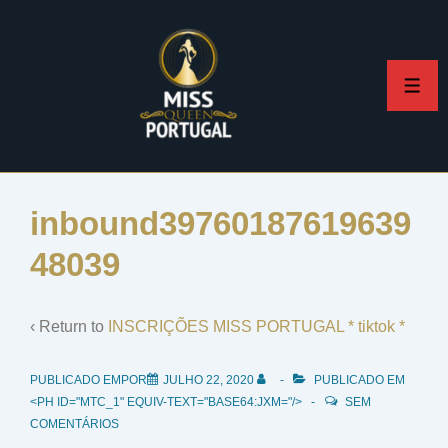
↓
Skip
to
ME
Main
Content
inbound39760187619639
48039
‹ Return to
INSCRIÇÕES MISS PORTUGAL * tiktok *
PUBLICADO EMPOR
JULHO 22, 2020
PUBLICADO EM
<PH ID="MTC_1" EQUIV-TEXT="BASE64:JXM="/>
SEM
COMENTÁRIOS