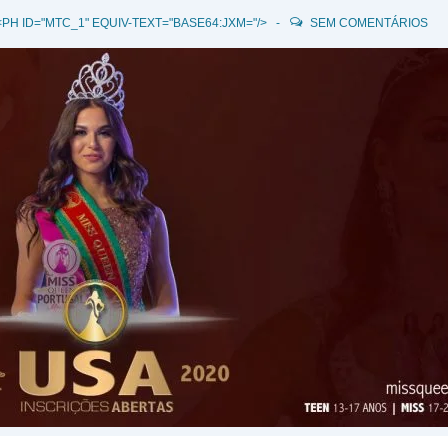
PH ID="MTC_1" EQUIV-TEXT="BASE64:JXM="/>
SEM COMENTÁRIOS