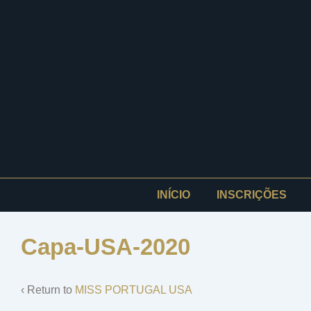
↓
Skip
to
Main
Content
Navegação
INÍCIO
INSCRIÇÕES
principal
Capa-USA-2020
‹ Return to
MISS PORTUGAL USA