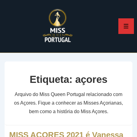
↓
Skip
to
ME
Main
Content
Etiqueta:
açores
Arquivo do Miss Queen Portugal relacionado com
os Açores. Fique a conhecer as Misses Açorianas,
bem como a história do Miss Açores.
MISS AÇORES 2021 é Vanessa