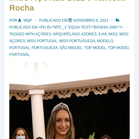
Rocha
POR
MQP
PUBLICADO EM
NOVEMBRO 6, 2021
PUBLICADO EM <PH ID="MTC_1" EQUIV-TEXT="BASE64:JXM="/>
TAGGED WITH
AÇORES
,
ARQUIPÉLAGO
,
AZORES
,
ILHA
,
MISS
,
MISS
AÇORES
,
MISS PORTUGAL
,
MISS PORTUGUESA
,
MODELO
,
PORTUGAL
,
PORTUGUESA
,
SÃO MIGUEL
,
TOP MODEL
,
TOP MODEL
PORTUGAL