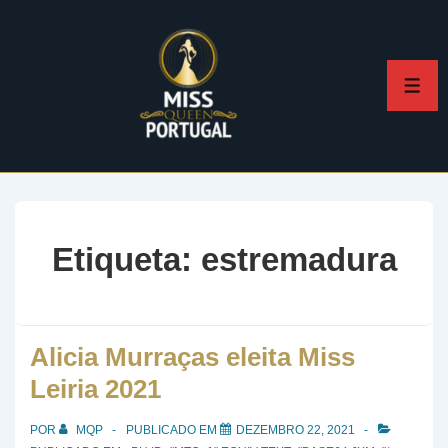
↓
Skip
to
ME
Main
Content
Etiqueta:
estremadura
Alicia Murraças eleita Miss
Leiria 2021
POR
MQP
PUBLICADO EM
DEZEMBRO 22, 2021