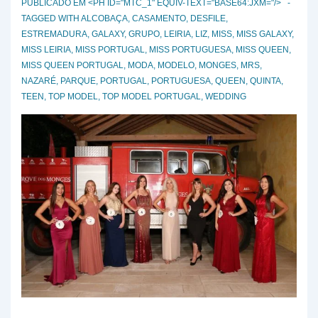
PUBLICADO EM <PH ID="MTC_1" EQUIV-TEXT="BASE64:JXM="/>
TAGGED WITH
ALCOBAÇA
,
CASAMENTO
,
DESFILE
,
ESTREMADURA
,
GALAXY
,
GRUPO
,
LEIRIA
,
LIZ
,
MISS
,
MISS GALAXY
,
MISS LEIRIA
,
MISS PORTUGAL
,
MISS PORTUGUESA
,
MISS QUEEN
,
MISS QUEEN PORTUGAL
,
MODA
,
MODELO
,
MONGES
,
MRS
,
NAZARÉ
,
PARQUE
,
PORTUGAL
,
PORTUGUESA
,
QUEEN
,
QUINTA
,
TEEN
,
TOP MODEL
,
TOP MODEL PORTUGAL
,
WEDDING