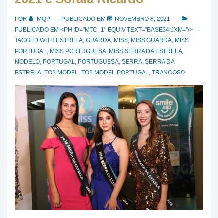
POR
MQP
PUBLICADO EM
NOVEMBRO 8, 2021
PUBLICADO EM <PH ID="MTC_1" EQUIV-TEXT="BASE64:JXM="/>
TAGGED WITH
ESTRELA
,
GUARDA
,
MISS
,
MISS GUARDA
,
MISS
PORTUGAL
,
MISS PORTUGUESA
,
MISS SERRA DA ESTRELA
,
MODELO
,
PORTUGAL
,
PORTUGUESA
,
SERRA
,
SERRA DA
ESTRELA
,
TOP MODEL
,
TOP MODEL PORTUGAL
,
TRANCOSO